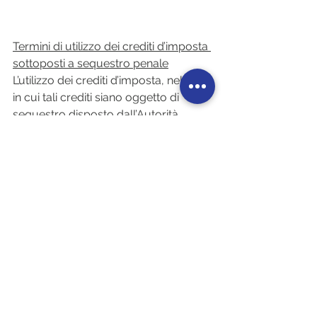
Termini di utilizzo dei crediti d’imposta 
sottoposti a sequestro penale
L’utilizzo dei crediti d’imposta, nel caso 
in cui tali crediti siano oggetto di 
sequestro disposto dall’Autorità 
giudiziaria può avvenire, una volta 
cessati gli effetti del provvedimento di 
sequestro, entro i termini di cui agli 
articoli 121, comma 3, e 122, comma 
3, del decreto-legge 19 maggio 2020, 
n. 34, aumentati di un periodo pari alla 
durata del sequestro medesimo, 
fermo restando il rispetto del limite 
annuale di utilizzo dei predetti crediti 
d’imposta previsto dalle richiamate 
disposizioni. Per la medesima durata, 