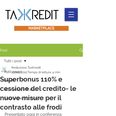
MARKETPLACE
Post
Tutti i post
Redazione TaxKredit
Tutti i post
18 feb 2022
Tempo di lettura: 4 min
Superbonus 110% e
Eventi
cessione del credito- le
Normativa e Prassi
nuove misure per il
Soluzioni e Sturmenti
contrasto alle frodi
Presentato oggi in conferenza 