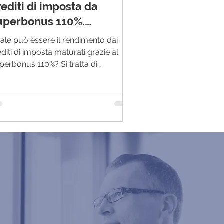
editi di imposta da
uperbonus 110%.
pportunità per le imprese
ale può essere il rendimento dai
diti di imposta maturati grazie al
perbonus 110%? Si tratta di
un'opportunità che molti CFO non...