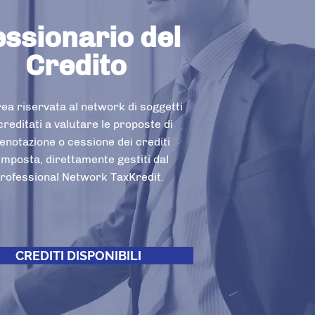
ssionario del
Credito
rea riservata al network di soggetti
reditati a valutare le proposte di
enotazione o cessione dei crediti
imposta, direttamente gestiti dal
rofessional Network TaxKredit.
CREDITI DISPONIBILI