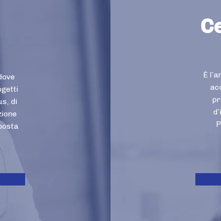
Ce
È l’a
 dove
acc
ogetti
pr
s, di
d’
zione
P
mposta
e
I