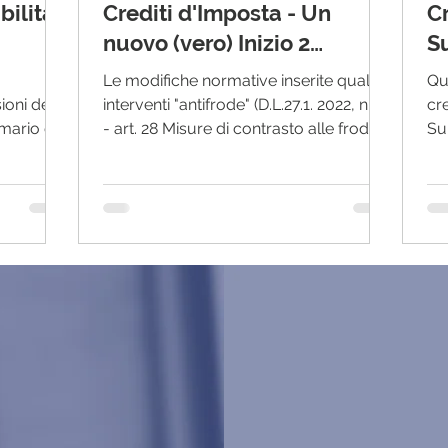
bilità
Crediti d'Imposta - Un
Cr
nuovo (vero) Inizio 2
S
febbraio ore 15.00
O
Le modifiche normative inserite quali
Qu
ioni dei
interventi "antifrode" (D.L.27.1. 2022, n. 4
cre
imario dei
- art. 28 Misure di contrasto alle frodi
Su
nel settore...