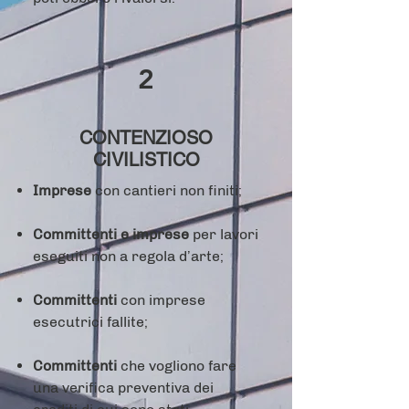
2
CONTENZIOSO
CIVILISTICO
Imprese
con cantieri non finiti;
Committenti e imprese
per lavori
eseguiti non a regola d’arte;
Committenti
con imprese
esecutrici fallite;
Committenti
che vogliono fare
una verifica preventiva dei