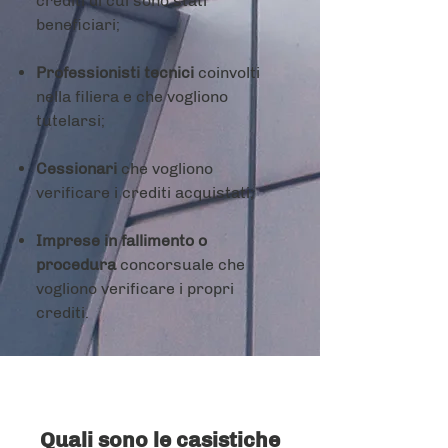
crediti di cui sono stati
beneficiari;
Professionisti tecnici
coinvolti
nella filiera e che vogliono
tutelarsi;
Cessionari
che vogliono
verificare i crediti acquistati;
Imprese in fallimento o
procedura
concorsuale che
vogliono verificare i propri
crediti.
Quali sono le casistiche