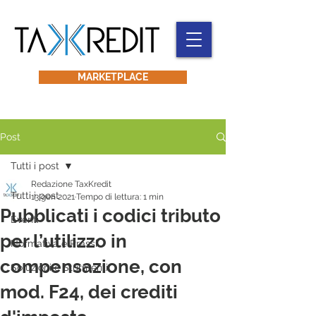
MARKETPLACE
Post
Tutti i post
Redazione TaxKredit
Tutti i post
13 gen 2021
Tempo di lettura: 1 min
Pubblicati i codici tributo
Eventi
per l’utilizzo in
Normativa e Prassi
compensazione, con
Soluzioni e Sturmenti
mod. F24, dei crediti