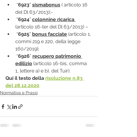
 “
6923
” 
sismabonus
 ( articolo 16 
del Dl 63/2013);-
 "
6924
” 
colonnine ricarica 
(articolo 16-ter del Dl 63/2013) –
 “
6925
” 
bonus facciate
 (articolo 1, 
commi 219 e 220, della legge 
160/2019);
 “
6926
” 
recupero patrimonio 
edilizio
 (articolo 16-bis, comma 
1, lettere a) e b), del Tuir).
Qui il testo della 
risoluzione n.83 
del 28.12.2020
Normativa e Prassi