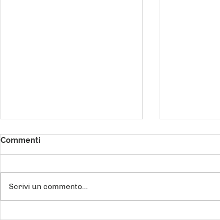
Commenti
Scrivi un commento...
Superbonus e bonus casa:
Con il Dl “