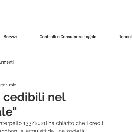
Servizi
Controlli e Consulenza Legale
Tecnol
urmenti
ra: 1 min
cedibili nel
le"
terpello 133/2021I ha chiarito che i crediti 
’ecobonus, acquisiti da una società 