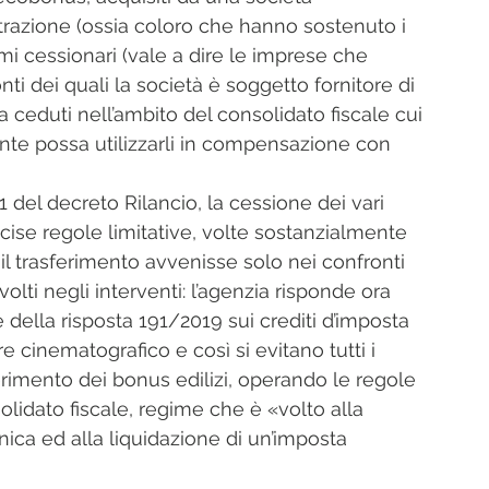
etrazione (ossia coloro che hanno sostenuto i 
rimi cessionari (vale a dire le imprese che 
nti dei quali la società è soggetto fornitore di 
a ceduti nell’ambito del consolidato fiscale cui 
ante possa utilizzarli in compensazione con 
21 del decreto Rilancio, la cessione dei vari 
ecise regole limitative, volte sostanzialmente 
 il trasferimento avvenisse solo nei confronti 
lti negli interventi: l’agenzia risponde ora 
della risposta 191/2019 sui crediti d’imposta 
e cinematografico e così si evitano tutti i 
erimento dei bonus edilizi, operando le regole 
lidato fiscale, regime che è «volto alla 
ica ed alla liquidazione di un’imposta 