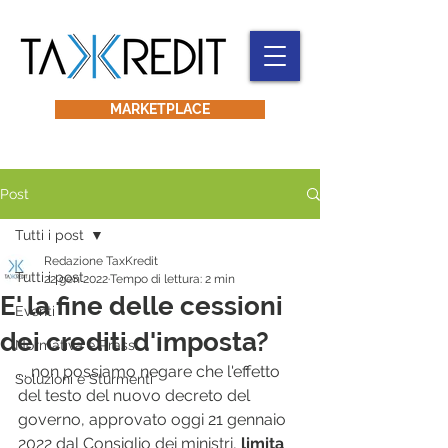
MARKETPLACE
Post
Tutti i post
Redazione TaxKredit
Tutti i post
22 gen 2022
Tempo di lettura: 2 min
E' la fine delle cessioni
Eventi
dei crediti d'imposta?
Normativa e Prassi
... non possiamo negare che l'effetto 
Soluzioni e Sturmenti
del testo del nuovo decreto del 
governo, approvato oggi 21 gennaio 
2022 dal Consiglio dei ministri, 
limita 