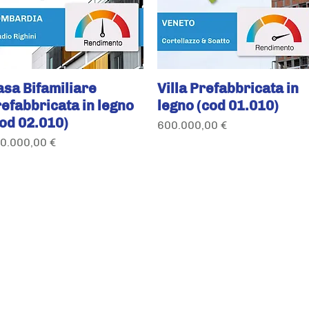
asa Bifamiliare
Villa Prefabbricata in
efabbricata in legno
legno (cod 01.010)
cod 02.010)
Prezzo
600.000,00 €
ezzo
0.000,00 €