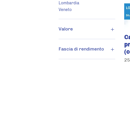
Lombardia
Veneto
Valore
C
pr
90.000 €
600.000 €
Fascia di rendimento
(
Pr
25
Rendimento Alto
Rendimento Medio
Rendimento Basso