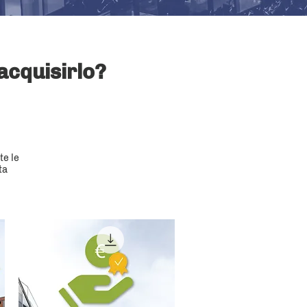
acquisirlo?
te le
ta