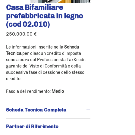
Casa Bifamiliare
prefabbricata in legno
(cod 02.010)
Prezzo
250.000,00 €
Le informazioni inserite nella 
Scheda 
Tecnica
 per ciascun credito d'imposta 
sono a cura del Professionista TaxKredit 
garante del Visto di Conformità e della 
successiva fase di cessione dello stesso 
credito.
Fascia del rendimento: 
Medio
Scheda Tecnica Completa
Clicca qui
 per scaricare la Scheda 
Partner di Riferimento
Tecnica completa di questo credito 
d'imposta.